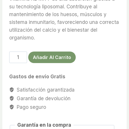
su tecnología liposomal. Contribuye al
mantenimiento de los huesos, músculos y
sistema inmunitario, favoreciendo una correcta
utilización del calcio y el bienestar del
organismo.
Vitamina
Añadir Al Carrito
D3
y
Gastos de envío Gratis
k2
liposomal
Satisfacción garantizada
cantidad
Garantía de devolución
Pago seguro
Garantía en la compra