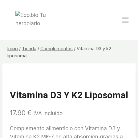
Saltar
al
contenido
Inicio
/
Tienda
/
Complementos
/
Vitamina D3 y k2
liposomal
Vitamina D3 Y K2 Liposomal
17.90
€
IVA incluído
Complemento alimenticio con Vitamina D3 y
Vitamina K2 MK-7 de alta absorción gracias a