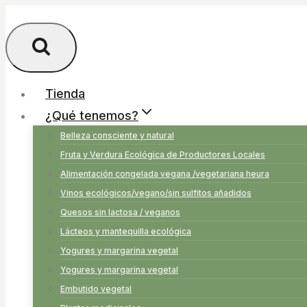
Saltar
al
contenido
Tienda
¿Qué tenemos?
Belleza consciente y natural
Fruta y Verdura Ecológica de Productores Locales
Alimentación congelada vegana /vegetariana heura
Vinos ecológicos/vegano/sin sulfitos añadidos
Quesos sin lactosa / veganos
Lácteos y mantequilla ecológica
Yogures y margarina vegetal
Yogures y margarina vegetal
Embutido vegetal