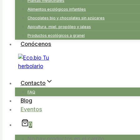
Plantas medicinales
Alimentos ecológicos infantiles
Chocolates bio y chocolates sin azúcares
Apicultura, miel, propóleo y jaleas
Productos ecológicos a granel
Conócenos
Contacto
FAQ
Blog
Eventos
0
No hay productos en el carrito.